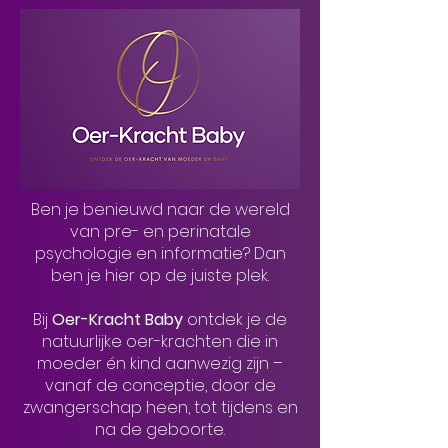
Ben je benieuwd naar de wereld
van pre- en perinatale
psychologie en informatie? Dan
ben je hier op de juiste plek.
Bij
Oer-Kracht Baby
ontdek je de
natuurlijke oer-krachten die in
moeder én kind aanwezig zijn –
vanaf de conceptie, door de
zwangerschap heen, tot tijdens en
na de geboorte.