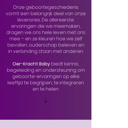
Onze geboortegeschiedenis
vormt een belangrijk deel van onze
levensreis. De allereerste
ervaringen die we meemaken,
dragen we ons hele leven met ons
mee – en ze kleuren hoe we zelf
bevallen, ouderschap beleven en
in verbinding staan met anderen.
Oer-Kracht Baby
biedt kennis,
begeleiding en ondersteuning om
geboorte-ervaringen op elke
leeftijd te begrijpen, te integreren
en te helen.