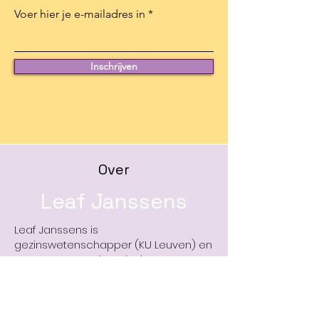
Voer hier je e-mailadres in
Inschrijven
Over
Leaf Janssens
Leaf Janssens is
gezinswetenschapper (KU Leuven) en
APPPAH Pre & Perinatal Educator. Ze
creëert bewustzijn rond conceptie,
zwangerschap, geboorte en hechting
en de blijvende impact van deze