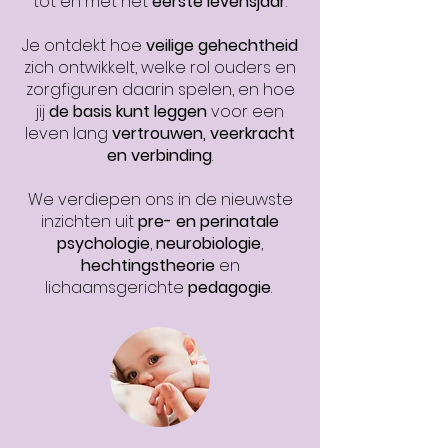
tot en met het
eerste levensjaar
.
Je ontdekt hoe
veilige gehechtheid
zich ontwikkelt, welke rol ouders en
zorgfiguren daarin spelen, en hoe
jij
de basis kunt leggen
voor een
leven lang
vertrouwen, veerkracht
en verbinding
.
​We verdiepen ons in de nieuwste
inzichten uit
pre- en perinatale
psychologie
,
neurobiologie
,
hechtingstheorie
en
lichaamsgerichte
pedagogie
.