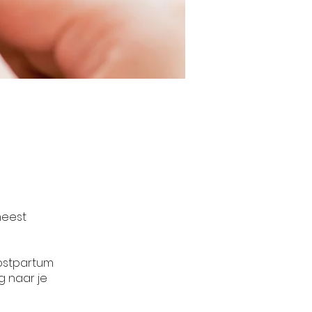
meest
ostpartum
g naar je