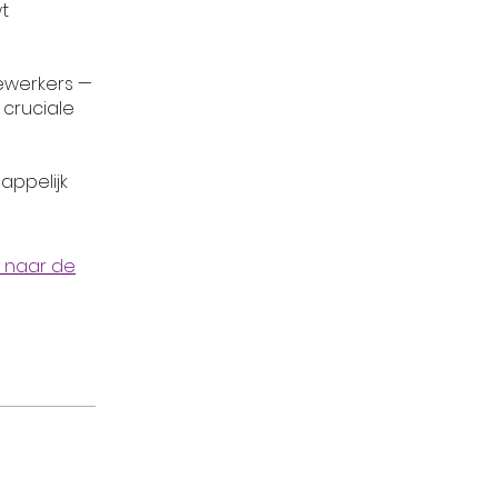
t
tewerkers —
 cruciale
appelijk
 naar de