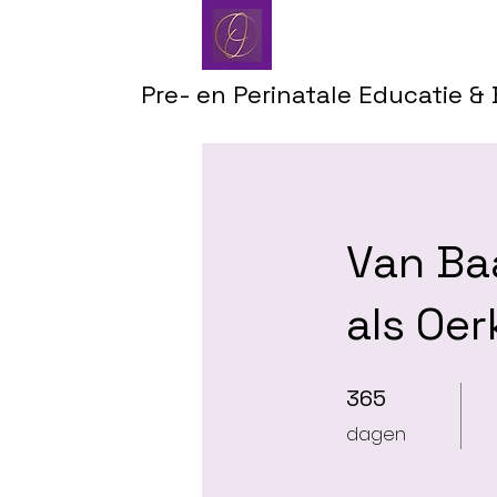
Pre- en Perinatale Educatie &
Van Ba
als Oe
365 dagen
365
dagen