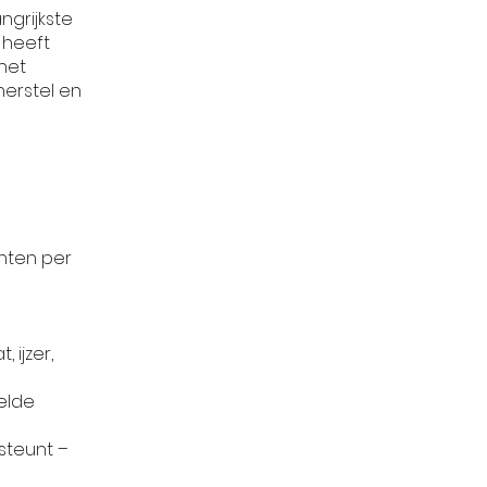
ngrijkste
 heeft
het
erstel en
hten per
 ijzer,
kelde
steunt –