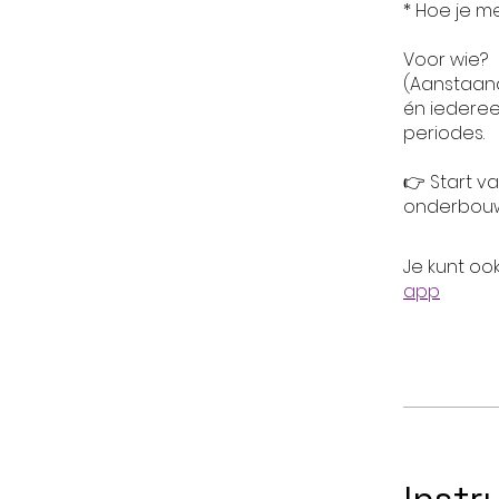
* Hoe je 
Voor wie?
(Aanstaand
én iederee
periodes.
👉 Start v
Je kunt oo
app