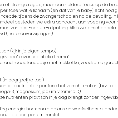
n of strenge regels, maar een heldere focus op de bela
 per fase: wat je lichaam (en dat van je baby) echt nodig
nceptie, tijdens de zwangerschap en na de bevalling. In 
m-deel besteden we extra aandacht aan voeding voor h
men van post-partum-uitputting. Alles wetenschappelijk
 (incl. bronverwijzingen).
ssen (kijk in je eigen tempo)
ngsvideo’s over specifieke thema’s
irerend receptenboekje met makkelijke, voedzame gerec
 (in begrijpelijke taal):
entiële nutriënten per fase het verschil maken (bijv. folaat,
mega-3, magnesium, jodium, vitamine D)
eze nutriënten praktisch in je dag brengt, zonder ingewik
ing energie, hormonale balans en weefselherstel onder
focus op postpartum herstel