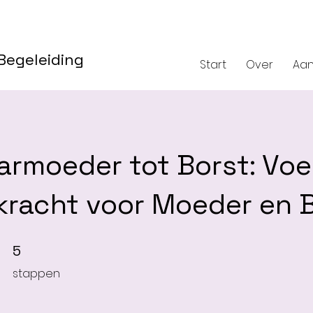
 Begeleiding
Start
Over
Aa
armoeder tot Borst: Vo
rkracht voor Moeder en 
5 stappen
5
stappen