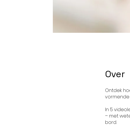
Over
Ontdek hoe
vormende p
In 5 vide
– met wete
bord.