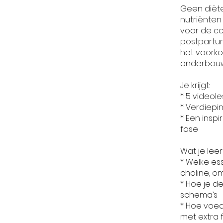
Geen diëte
nutriënten
voor de co
postpartu
het voorko
onderbouwd
Je krijgt:
* 5 videole
* Verdiepi
* Een insp
fase
Wat je leert
* Welke ess
choline, o
* Hoe je d
schema’s
* Hoe voed
met extra 