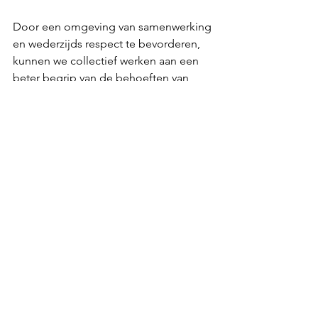
Door een omgeving van samenwerking 
en wederzijds respect te bevorderen, 
kunnen we collectief werken aan een 
beter begrip van de behoeften van 
zowel ouders als baby's. Samen 
kunnen we een belangrijk verschil 
maken. Samen kunnen we een 
significant verschil maken in het leven 
van gezinnen en een blijvende 
verandering teweegbrengen op het 
gebied van pre- en perinatale educatie.
Liefs,
Leaf
Referencies
Maté, G. (2022). 
The Myth of Normal
. 
Random House UK Ltd.