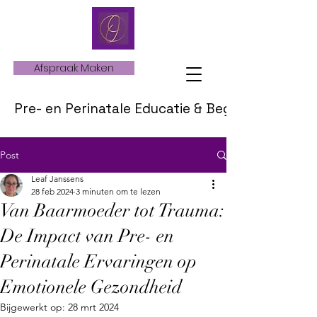
Afspraak Maken
Pre- en Perinatale Educatie & Begeleiding
Post
Leaf Janssens
28 feb 2024
3 minuten om te lezen
Van Baarmoeder tot Trauma:
De Impact van Pre- en
Perinatale Ervaringen op
Emotionele Gezondheid
Bijgewerkt op:
28 mrt 2024