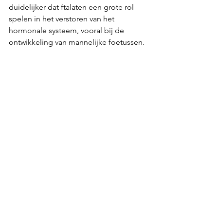
duidelijker dat ftalaten een grote rol 
spelen in het verstoren van het 
hormonale systeem, vooral bij de 
ontwikkeling van mannelijke foetussen. 
De veranderingen die ontstaan door 
deze verstoring, zoals een verkorte ano-
genitale afstand, lagere 
testosteronspiegels en verminderde 
spermakwaliteit, hebben levenslange 
gevolgen. Door bewust om te gaan 
met de producten die we gebruiken, 
kunnen we hopelijk de blootstelling 
aan deze schadelijke stoffen 
verminderen en zo bijdragen aan een 
gezondere toekomst voor zowel 
mannen als vrouwen.
Liefs,
Leaf